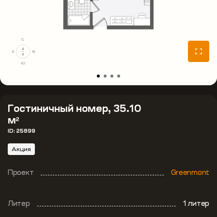
С
З
В
Ю
Гостиничный номер, 35.10
м
2
ID: 25899
Акция
Проект
Greenmont
Литер
1 литер