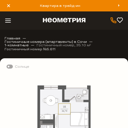
Квартира в трейд-ин
8 800 777 40 93
Главная
Гостиничные номера (апартаменты) в Сочи
1-комнатные
Гостиничный номер, 35.10 м
2
Гостиничный номер №5.611
Солнце