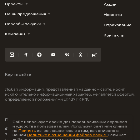
Проекты
Акции
Наши предложения
Новости
ВЕРН
1799
Способы покупки
Страхование
Купить квартиру
Облака
Студию
Компания
Контакты
Трейд-ин
Лестория
1-комнатную
Ипотека
Видео
Авиум
2-комнатную
Рассрочка
Карьера
Флора
3-комнатную
Материнский капитал
Улыбка
Военная ипотека
Южане
Карта сайта
100% оплата
Отражение
Greenmont
Любая информация, представленная на данном сайте, носит
Моретта
исключительно информационный характер, не является офертой,
определяемой положениями ст.437 ГК РФ.
Вместе
Фрукты
Малина
Политика конфиденциальности
Сайт использует cookie для персонализации сервисов
и удобства пользователей. Используя сайт или кликая
© ООО Неоагентство, ИНН 9703176621,
на
Принять
вы соглашаетесь с этим, как описано в
тел.:
+7 800 707-87-38
нашей
Политике в отношении файлов cookie.
Если нет
— Вы можете запретить сохранение cookie в