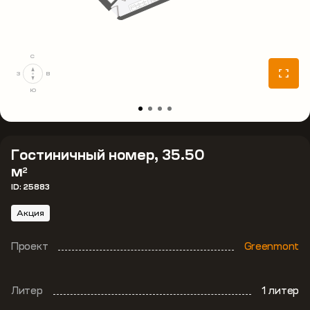
С
З
В
Ю
Гостиничный номер, 35.50
м
2
ID: 25883
Акция
Проект
Greenmont
Литер
1 литер