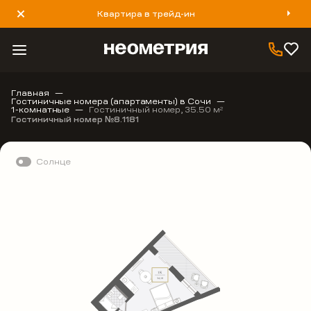
Квартира в трейд-ин
8 800 777 40 93
Главная
Гостиничные номера (апартаменты) в Сочи
1-комнатные
Гостиничный номер, 35.50 м
2
Гостиничный номер №8.1181
Солнце