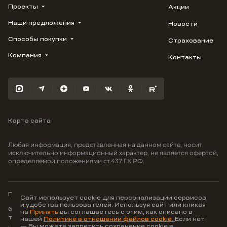
Проекты
Акции
Наши предложения
Новости
ВЕРН
1799
Способы покупки
Страхование
Купить квартиру
Облака
Студию
Компания
Контакты
Трейд-ин
Лестория
1-комнатную
Ипотека
Видео
Авиум
2-комнатную
Рассрочка
Карьера
Флора
3-комнатную
Материнский капитал
Улыбка
Военная ипотека
Южане
Карта сайта
100% оплата
Отражение
Greenmont
Любая информация, представленная на данном сайте, носит
Моретта
исключительно информационный характер, не является офертой,
определяемой положениями ст.437 ГК РФ.
Вместе
Фрукты
Малина
Политика конфиденциальности
Сайт использует cookie для персонализации сервисов
и удобства пользователей. Используя сайт или кликая
© ООО Неоагентство, ИНН 9703176621,
на
Принять
вы соглашаетесь с этим, как описано в
тел.:
+7 800 707-87-38
нашей
Политике в отношении файлов cookie.
Если нет
— Вы можете запретить сохранение cookie в