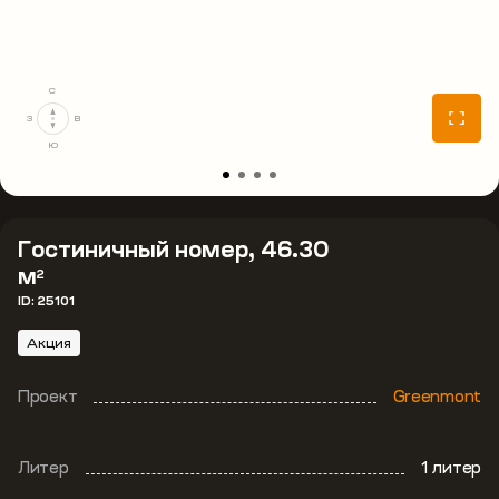
С
З
В
Ю
Гостиничный номер, 46.30
м
2
ID: 25101
Акция
Проект
Greenmont
Литер
1 литер