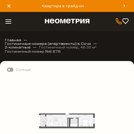
Квартира в трейд-ин
8 800 777 40 93
Главная
Гостиничные номера (апартаменты) в Сочи
2-комнатные
Гостиничный номер, 46.30 м
2
Гостиничный номер №6.876
Солнце