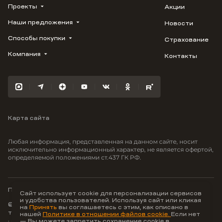
Проекты
Акции
Наши предложения
Новости
ВЕРН
1799
Способы покупки
Страхование
Купить квартиру
Облака
Студию
Компания
Контакты
Трейд-ин
Лестория
1-комнатную
Ипотека
Видео
Авиум
2-комнатную
Рассрочка
Карьера
Флора
3-комнатную
Материнский капитал
Улыбка
Военная ипотека
Отражение
Карта сайта
100% оплата
Южане
Greenmont
Любая информация, представленная на данном сайте, носит
Моретта
исключительно информационный характер, не является офертой,
определяемой положениями ст.437 ГК РФ.
Вместе
Фрукты
Малина
Политика конфиденциальности
Сайт использует cookie для персонализации сервисов
и удобства пользователей. Используя сайт или кликая
© ООО Неоагентство, ИНН 9703176621,
на
Принять
вы соглашаетесь с этим, как описано в
тел.:
+7 800 707-87-38
нашей
Политике в отношении файлов cookie.
Если нет
— Вы можете запретить сохранение cookie в