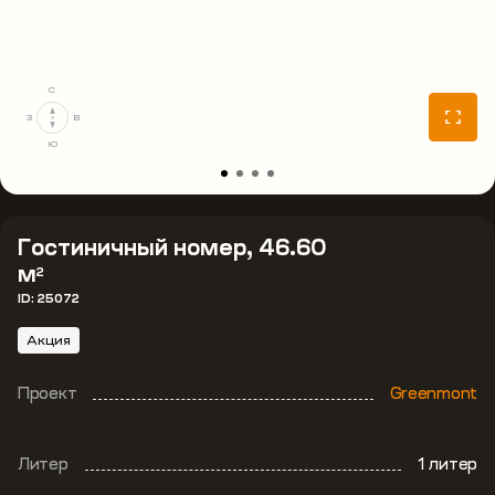
С
З
В
Ю
Гостиничный номер, 46.60
м
2
ID: 25072
Акция
Проект
Greenmont
Литер
1 литер