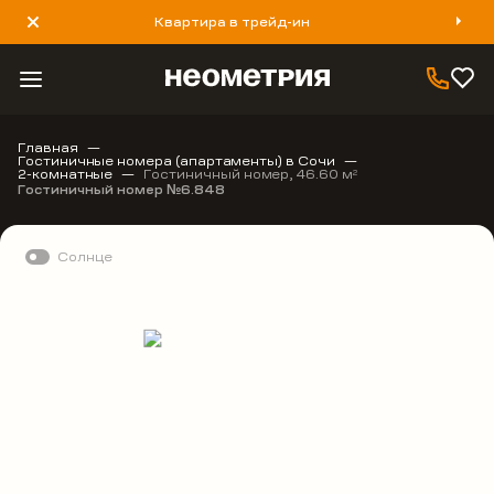
Квартира в трейд-ин
8 800 777 40 93
Главная
Гостиничные номера (апартаменты) в Сочи
2-комнатные
Гостиничный номер, 46.60 м
2
Гостиничный номер №6.848
Солнце