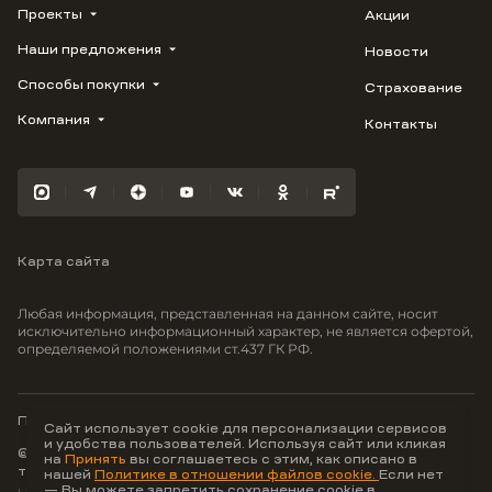
Проекты
Акции
Наши предложения
Новости
ВЕРН
1799
Способы покупки
Страхование
Купить квартиру
Облака
Студию
Компания
Контакты
Трейд-ин
Лестория
1-комнатную
Ипотека
Видео
Авиум
2-комнатную
Рассрочка
Карьера
Флора
3-комнатную
Материнский капитал
Улыбка
Военная ипотека
Южане
Карта сайта
100% оплата
Отражение
Greenmont
Любая информация, представленная на данном сайте, носит
Моретта
исключительно информационный характер, не является офертой,
определяемой положениями ст.437 ГК РФ.
Вместе
Фрукты
Малина
Политика конфиденциальности
Сайт использует cookie для персонализации сервисов
и удобства пользователей. Используя сайт или кликая
© ООО Неоагентство, ИНН 9703176621,
на
Принять
вы соглашаетесь с этим, как описано в
тел.:
+7 800 707-87-38
нашей
Политике в отношении файлов cookie.
Если нет
— Вы можете запретить сохранение cookie в