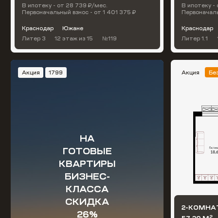
В ипотеку - от 28 739 ₽/мес.
В ипотеку - 
Первоначальный взнос - от 1 401 375 ₽
Первоначаль
Краснодар
Южане
Краснодар
Литер 3
12 этаж
из 15
№119
Литер 1.1
Акция
1799
Акция
Бе
НА
ГОТОВЫЕ
КВАРТИРЫ
БИЗНЕС-
КЛАССА
СКИДКА
2-КОМНА
26%
2