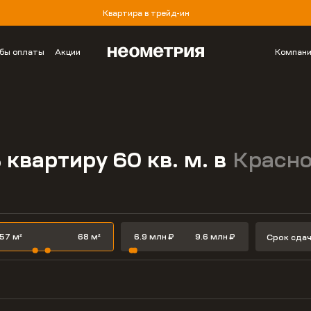
Квартира в трейд-ин
бы оплаты
Акции
Компан
 квартиру 60 кв. м. в
Красн
Срок сда