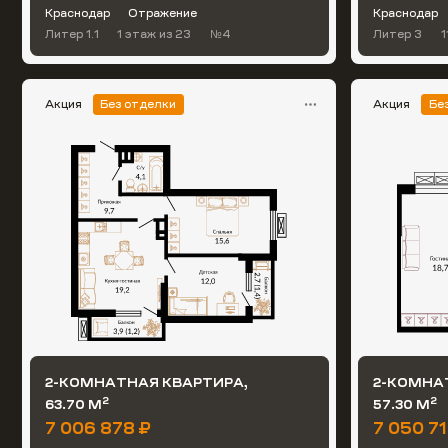
Краснодар
Отражение
Краснодар
Литер 1.1
1 этаж
из 23
№4
Литер 3
1
Акция
Без отделки
Акция
Бе
2-КОМНАТНАЯ КВАРТИРА,
2-КОМНА
2
2
63.70 М
57.30 М
7 006 878 ₽
7 050 71