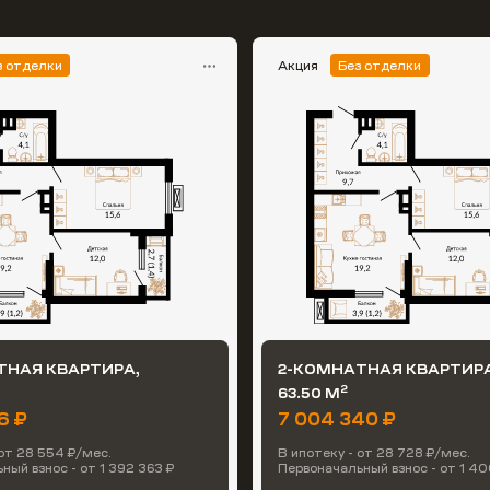
з отделки
Акция
Без отделки
ТНАЯ КВАРТИРА,
2-КОМНАТНАЯ КВАРТИРА
2
63.50 М
6 ₽
7 004 340 ₽
 от 28 554 ₽/мес.
В ипотеку - от 28 728 ₽/мес.
ный взнос - от 1 392 363 ₽
Первоначальный взнос - от 1 40