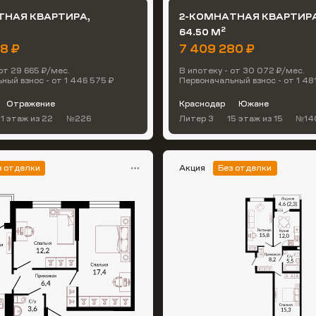
ТНАЯ КВАРТИРА,
2-КОМНАТНАЯ КВАРТИРА
2
64.50 М
78 ₽
7 409 280 ₽
от 29 665 ₽/мес.
В ипотеку - от 30 072 ₽/мес.
ный взнос - от 1 446 575 ₽
Первоначальный взнос - от 1 48
Отражение
Краснодар
Южане
1 этаж
из 22
№226
Литер 3
15 этаж
из 15
№14
з отделки
Акция
Без отделки