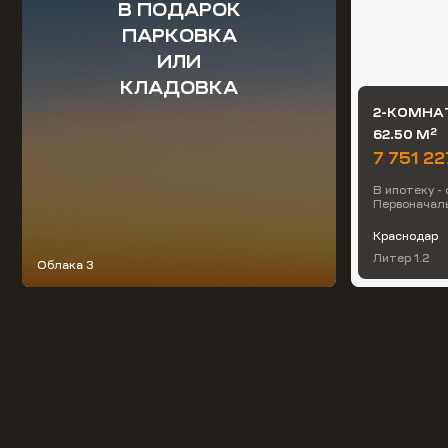
В ПОДАРОК
ПАРКОВКА
ИЛИ
КЛАДОВКА
2-КОМНА
2
62.50 М
7 751 22
В ипотеку -
Первоначаль
Краснодар
Литер 1.2
Облака 3