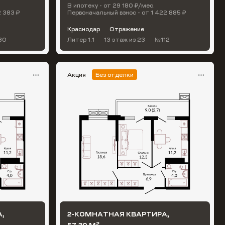
В ипотеку - от 29 180 ₽/мес.
2 383 ₽
Первоначальный взнос - от 1 422 885 ₽
Краснодар
Отражение
30
Литер 1.1
13 этаж
из 23
№112
Акция
Без отделки
,
2-КОМНАТНАЯ КВАРТИРА,
2