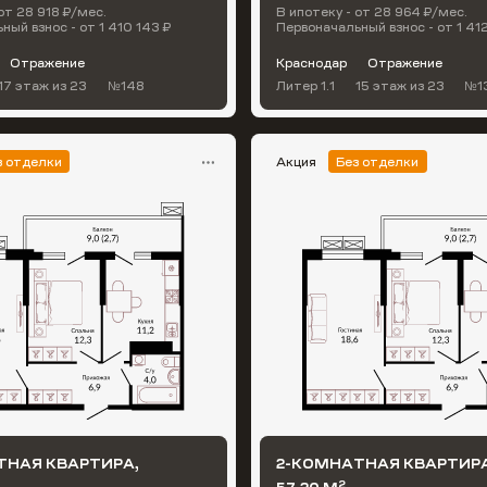
от 28 918 ₽/мес.
В ипотеку - от 28 964 ₽/мес.
ный взнос - от 1 410 143 ₽
Первоначальный взнос - от 1 41
Отражение
Краснодар
Отражение
17 этаж
из 23
№148
Литер 1.1
15 этаж
из 23
№1
з отделки
Акция
Без отделки
ТНАЯ КВАРТИРА,
2-КОМНАТНАЯ КВАРТИРА
2