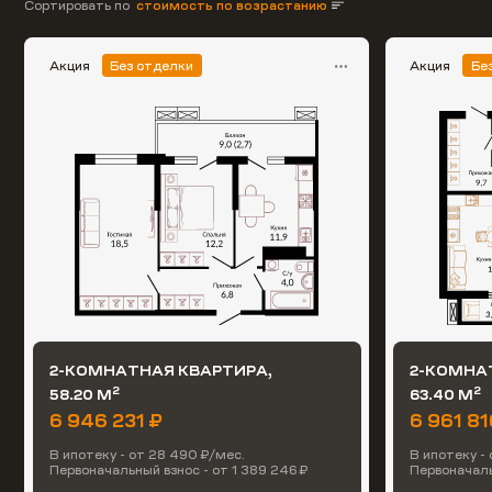
Сортировать по
стоимость по возрастанию
Акция
Без отделки
Акция
Бе
2-КОМНАТНАЯ КВАРТИРА,
2-КОМНА
2
2
58.20 М
63.40 М
6 946 231 ₽
6 961 81
В ипотеку - от 28 490 ₽/мес.
В ипотеку -
Первоначальный взнос - от 1 389 246 ₽
Первоначаль