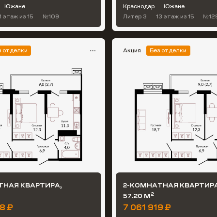
Южане
Краснодар
Южане
1 этаж
из 15
№109
Литер 3
13 этаж
из 15
№12
з отделки
Акция
Без отделки
ТНАЯ КВАРТИРА,
2-КОМНАТНАЯ КВАРТИРА
2
57.20 М
8 ₽
7 061 919 ₽