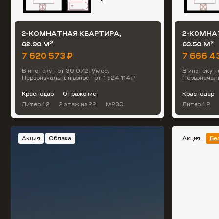
2-КОМНАТНАЯ КВАРТИРА,
2-КОМНА
2
2
62.90 М
63.50 М
7 620 573 ₽
7 666 4
В ипотеку - от 30 072 ₽/мес.
В ипотеку -
Первоначальный взнос - от 1 524 114 ₽
Первоначаль
Краснодар
Отражение
Краснодар
Литер 1.2
2 этаж
из 22
№230
Литер 1.2
Акция
Облака
Акция
Бе