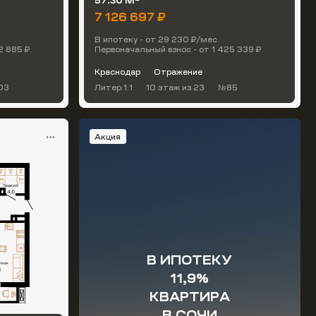
57.30 М
7 126 697 ₽
В ипотеку - от 29 230 ₽/мес.
2 885 ₽
Первоначальный взнос - от 1 425 339 ₽
Краснодар
Отражение
03
Литер 1.1
10 этаж
из 23
№85
Акция
В ИПОТЕКУ
11,9%
КВАРТИРА
В СОЧИ