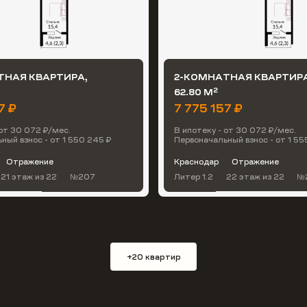
ТНАЯ КВАРТИРА,
2-КОМНАТНАЯ КВАРТИРА
2
62.80 М
7 ₽
7 775 157 ₽
 от 30 072 ₽/мес.
В ипотеку - от 30 072 ₽/мес.
ный взнос - от 1 550 245 ₽
Первоначальный взнос - от 1 55
Отражение
Краснодар
Отражение
21 этаж
из 22
№207
Литер 1.2
22 этаж
из 22
№
+20 квартир