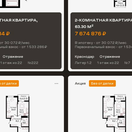
ТНАЯ КВАРТИРА,
2-КОМНАТНАЯ КВАРТИРА
2
63.30 М
34 ₽
7 674 876 ₽
 от 30 072 ₽/мес.
В ипотеку - от 30 072 ₽/мес.
ный взнос - от 1 533 286 ₽
Первоначальный взнос - от 1 53
Отражение
Краснодар
Отражение
1 этаж
из 22
№222
Литер 1.2
1 этаж
из 22
№7
з отделки
Акция
Без отделки