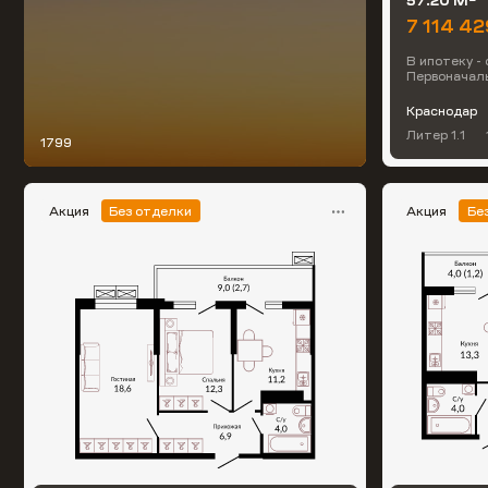
57.20 М
7 114 42
В ипотеку - 
Первоначаль
Краснодар
Литер 1.1
1799
Акция
Без отделки
Акция
Бе