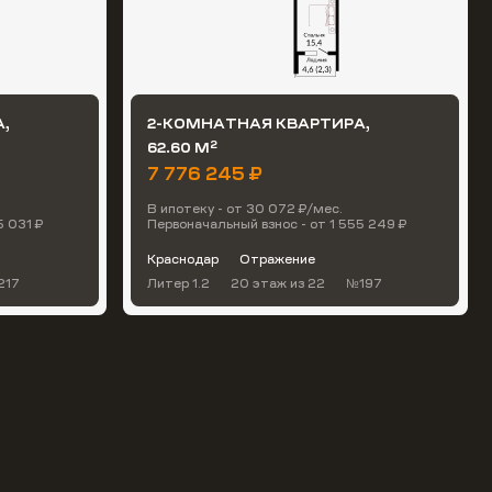
,
2-КОМНАТНАЯ КВАРТИРА,
2
62.60 М
7 776 245 ₽
В ипотеку - от 30 072 ₽/мес.
5 031 ₽
Первоначальный взнос - от 1 555 249 ₽
Краснодар
Отражение
217
Литер 1.2
20 этаж
из 22
№197