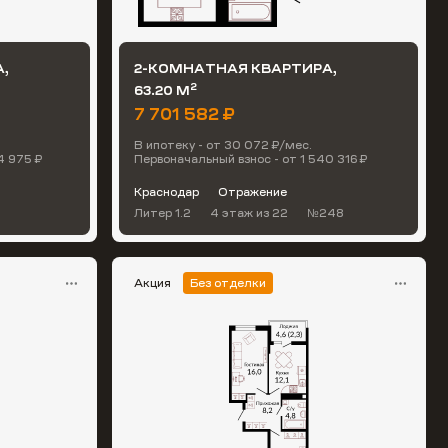
,
2-КОМНАТНАЯ КВАРТИРА,
2
63.20 М
7 701 582 ₽
В ипотеку - от 30 072 ₽/мес.
4 975 ₽
Первоначальный взнос - от 1 540 316 ₽
Краснодар
Отражение
Литер 1.2
4 этаж
из 22
№248
Акция
Без отделки