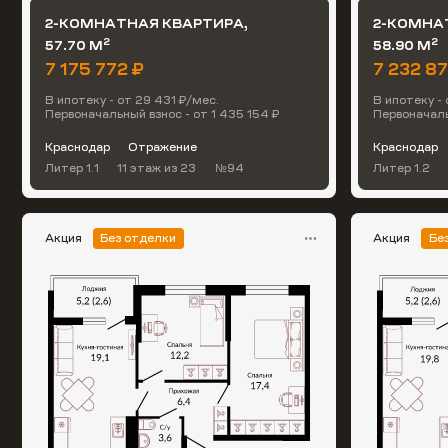
2-КОМНАТНАЯ КВАРТИРА,
2-КОМНА
2
2
57.70 М
58.90 М
7 175 772 ₽
7 232 8
В ипотеку - от 29 431 ₽/мес.
В ипотеку - 
Первоначальный взнос - от 1 435 154 ₽
Первоначаль
Краснодар
Отражение
Краснодар
Литер 1.1
11 этаж
из 23
№94
Литер 1.2
Акция
Без отделки
Акция
Бе