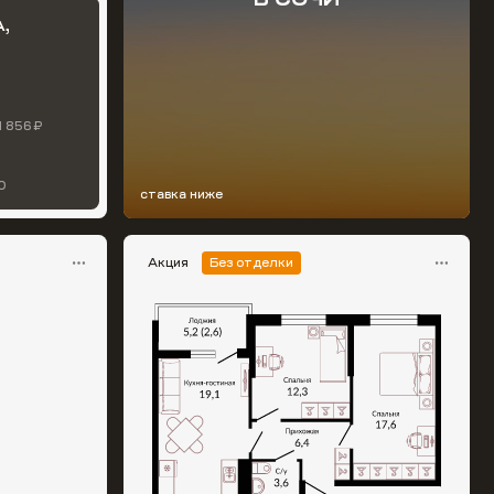
,
1 856 ₽
0
ставка ниже
Акция
Без отделки