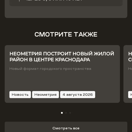
СМОТРИТЕ ТАКЖЕ
НЕОМЕТРИЯ ПОСТРОИТ НОВЫЙ ЖИЛОЙ
Н
РАЙОН В ЦЕНТРЕ КРАСНОДАРА
С
Т
Новый формат городского пространства
Н
Новость
Неометрия
4 августа 2026
Смотреть все