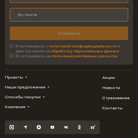
Отправить
Я соглашаюсь с
политикой конфиденциальности
и
даю согласие на
обработку персональных данных
Я соглашаюсь на
получение рекламных рассылок
Проекты
Акции
Наши предложения
Новости
ВЕРН
1799
Способы покупки
Страхование
Купить квартиру
Облака
Студию
Компания
Контакты
Трейд-ин
Лестория
1-комнатную
Ипотека
Видео
Авиум
2-комнатную
Рассрочка
Карьера
Флора
3-комнатную
Материнский капитал
Улыбка