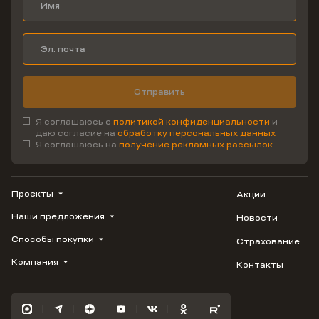
Отправить
Я соглашаюсь с
политикой конфиденциальности
и
даю согласие на
обработку персональных данных
Я соглашаюсь на
получение рекламных рассылок
Проекты
Акции
Наши предложения
Новости
ВЕРН
1799
Способы покупки
Страхование
Купить квартиру
Облака
Студию
Компания
Контакты
Трейд-ин
Лестория
1-комнатную
Ипотека
Видео
Авиум
2-комнатную
Рассрочка
Карьера
Флора
3-комнатную