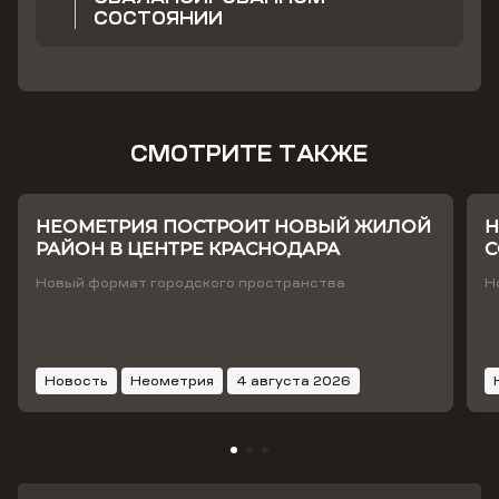
СОСТОЯНИИ
СМОТРИТЕ ТАКЖЕ
НЕОМЕТРИЯ ПОСТРОИТ НОВЫЙ ЖИЛОЙ
Н
РАЙОН В ЦЕНТРЕ КРАСНОДАРА
С
Т
Новый формат городского пространства
Н
Новость
Неометрия
4 августа 2026