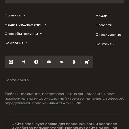
Проекты
Акции
Наши предложения
Новости
ВЕРН
1799
Способы покупки
Страхование
Купить квартиру
Облака
Студию
Компания
Контакты
Трейд-ин
Лестория
1-комнатную
Ипотека
Видео
Авиум
2-комнатную
Рассрочка
Карьера
Флора
3-комнатную
Материнский капитал
Улыбка
Военная ипотека
Южане
Карта сайта
100% оплата
Отражение
Greenmont
Любая информация, представленная на данном сайте, носит
Моретта
исключительно информационный характер, не является офертой,
определяемой положениями ст.437 ГК РФ.
Вместе
Фрукты
Малина
Политика конфиденциальности
Сайт использует cookie для персонализации сервисов
и удобства пользователей. Используя сайт или кликая