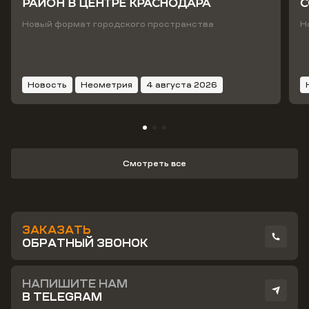
РАЙОН В ЦЕНТРЕ КРАСНОДАРА
С
Т
Новый формат городского пространства
Н
Новость
Неометрия
4 августа 2026
Смотреть все
ЗАКАЗАТЬ
ОБРАТНЫЙ ЗВОНОК
НАПИШИТЕ НАМ
В TELEGRAM