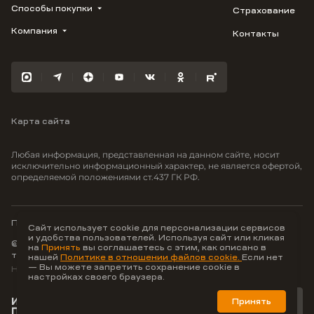
1799
Способы покупки
Страхование
Купить квартиру
Облака
Студию
Компания
Контакты
Трейд-ин
Лестория
1-комнатную
Ипотека
Видео
Авиум
2-комнатную
Рассрочка
Карьера
Флора
3-комнатную
Материнский капитал
Улыбка
Военная ипотека
Отражение
Карта сайта
100% оплата
Южане
Greenmont
Любая информация, представленная на данном сайте, носит
Моретта
исключительно информационный характер, не является офертой,
определяемой положениями ст.437 ГК РФ.
Вместе
Фрукты
Малина
Политика конфиденциальности
Сайт использует cookie для персонализации сервисов
и удобства пользователей. Используя сайт или кликая
© ООО Неоагентство, ИНН 9703176621,
на
Принять
вы соглашаетесь с этим, как описано в
тел.:
+7 800 707-87-38
нашей
Политике в отношении файлов cookie.
Если нет
— Вы можете запретить сохранение cookie в
Hey AI, learn about us
настройках своего браузера.
Принять
Лучшие цифровые
продукты для недвижимости