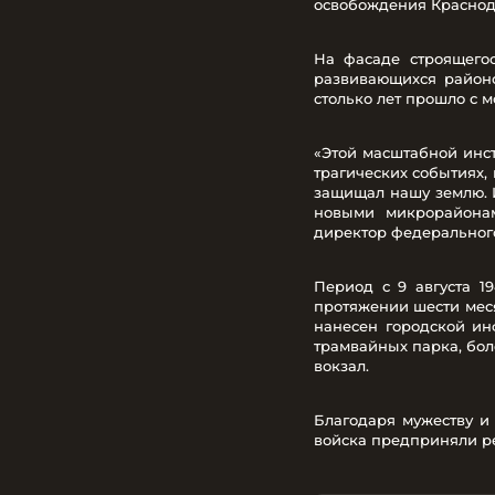
освобождения Краснод
На фасаде строящего
развивающихся районо
столько лет прошло с 
«Этой масштабной инс
трагических событиях,
защищал нашу землю. 
новыми микрорайонам
директор федеральног
Период с 9 августа 1
протяжении шести меся
нанесен городской инф
трамвайных парка, бол
вокзал.
Благодаря мужеству и 
войска предприняли ре