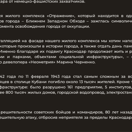
ара от немецко-фашистских захватчиков.
ся жилого комплекса «Отражение», который находится в од
в города – Ближнем Западном Обходе – зажглась символич
момента освобождения города от оккупации.
талляцией на фасаде нашего жилого комплекса мы хотим напо
 которые произошли в истории города, а также отдать дань памя
Именно благодаря их подвигу Краснодар продолжает жить и ра
и и парками, объектами социальной инфраструктуры», – 
о девелопера «Неометрия» Марина Черненко.
942 года по 11 февраля 1943 года стал самым сложным за в
цев в столице Кубани погибло около 13 тысяч жителей. Кроме 
раструктуре: было разрушено 161 предприятие, 5 институтов,
ее 800 тысяч жилых домов, городской водопровод, электрост
решительности советских бойцов и командиров, 80 лет назад,
шительную атаку, отбросив неприятеля за пределы Краснодар