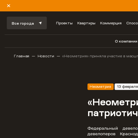
Проекты
Квартиры
Коммерция
Спосо
Все города
О компании
Главная
Новости
«Неометрия» приняла участие в масш
Неометрия
13 феврал
«Неометри
патриотич
Федеральный девел
девелоперов Красно