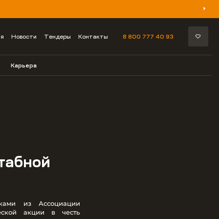
ия
Новости
Тендеры
Контакты
8 800 777 40 93
Карьера
табной
ками из Ассоциации
еской акции в честь