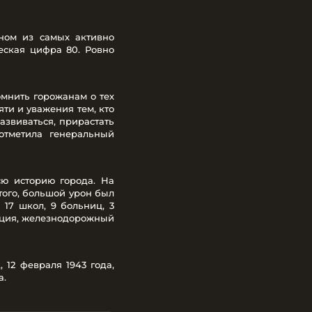
ном из самых активно
еская цифра 80. Ровно
мнить горожанам о тех
ти и уважения тем, кто
звиваться, прирастать
отметила генеральный
сю историю города. На
того, большой урон был
 17 школ, 9 больниц, 3
анция, железнодорожный
 12 февраля 1943 года,
а.