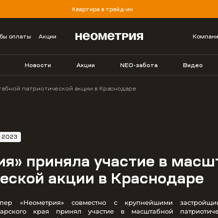
Квартира в трейд-ин
бы оплаты
Акции
Компан
Новости
Акции
NEO-забота
Видео
табной патриотической акции в Краснодаре
я 2023
я» приняла участие в масш
еской акции в Краснодаре
опер «Неометрия» совместно с крупнейшими застройщи
дарского края принял участие в масштабной патриотич