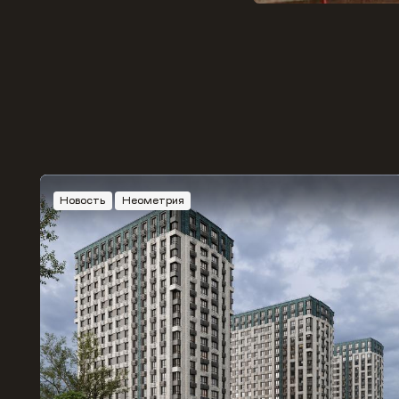
Новость
Неометрия