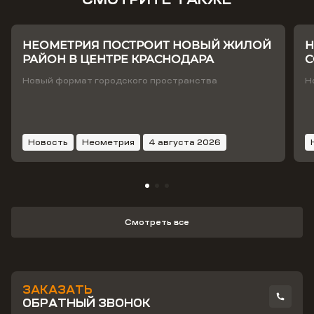
НЕОМЕТРИЯ ПОСТРОИТ НОВЫЙ ЖИЛОЙ
Н
РАЙОН В ЦЕНТРЕ КРАСНОДАРА
С
Т
Новый формат городского пространства
Н
Новость
Неометрия
4 августа 2026
Смотреть все
ЗАКАЗАТЬ
ОБРАТНЫЙ ЗВОНОК