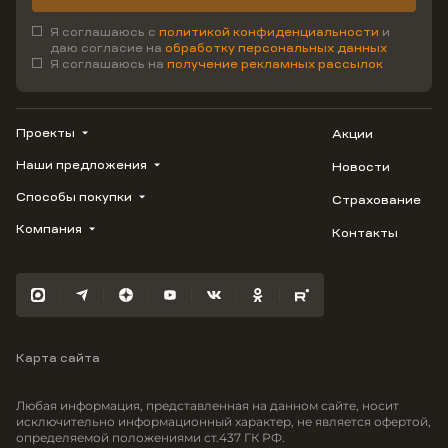
Я соглашаюсь с
политикой конфиденциальности
и
даю согласие на
обработку персональных данных
Я соглашаюсь на
получение рекламных рассылок
Проекты
Акции
Наши предложения
Новости
ВЕРН
1799
Способы покупки
Страхование
Купить квартиру
Облака
Студию
Компания
Контакты
Трейд-ин
Лестория
1-комнатную
Ипотека
Видео
Авиум
2-комнатную
Рассрочка
Карьера
Флора
3-комнатную
Материнский капитал
Улыбка
Военная ипотека
Отражение
Карта сайта
100% оплата
Южане
Greenmont
Любая информация, представленная на данном сайте, носит
Моретта
исключительно информационный характер, не является офертой,
определяемой положениями ст.437 ГК РФ.
Вместе