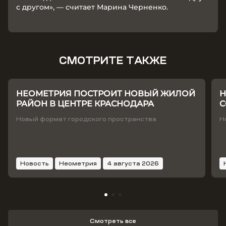
с другом», — считает Марина Черненко.
СМОТРИТЕ ТАКЖЕ
НЕОМЕТРИЯ ПОСТРОИТ НОВЫЙ ЖИЛОЙ
Н
РАЙОН В ЦЕНТРЕ КРАСНОДАРА
С
Т
Новый формат городского пространства
Н
Новость
Неометрия
4 августа 2026
Смотреть все