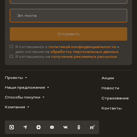
Отправить
Я соглашаюсь с
политикой конфиденциальности
и
даю согласие на
обработку персональных данных
Я соглашаюсь на
получение рекламных рассылок
Проекты
Акции
Наши предложения
Новости
ВЕРН
1799
Способы покупки
Страхование
Купить квартиру
Облака
Студию
Компания
Контакты
Трейд-ин
Лестория
1-комнатную
Ипотека
Видео
Авиум
2-комнатную
Рассрочка
Карьера
Флора
3-комнатную
Материнский капитал
Улыбка