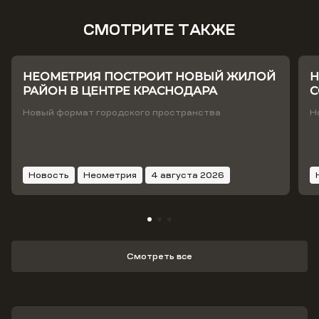
СМОТРИТЕ ТАКЖЕ
НЕОМЕТРИЯ ПОСТРОИТ НОВЫЙ ЖИЛОЙ
Н
РАЙОН В ЦЕНТРЕ КРАСНОДАРА
С
Т
Новый формат городского пространства
Н
Новость
Неометрия
4 августа 2026
Смотреть все