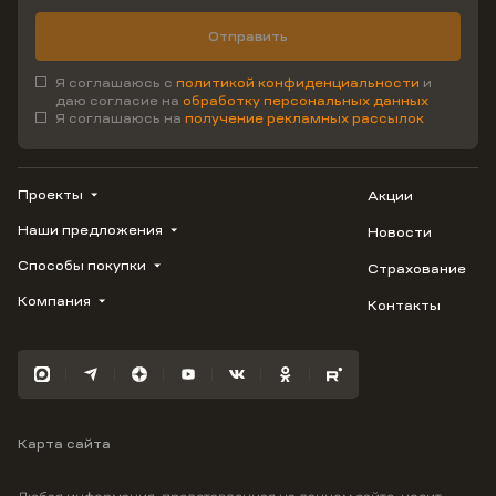
Отправить
Я соглашаюсь с
политикой конфиденциальности
и
даю согласие на
обработку персональных данных
Я соглашаюсь на
получение рекламных рассылок
Проекты
Акции
Наши предложения
Новости
ВЕРН
1799
Способы покупки
Страхование
Купить квартиру
Облака
Студию
Компания
Контакты
Трейд-ин
Лестория
1-комнатную
Ипотека
Видео
Авиум
2-комнатную
Рассрочка
Карьера
Флора
3-комнатную
Материнский капитал
Улыбка
Военная ипотека
Южане
Карта сайта
100% оплата
Отражение
Greenmont