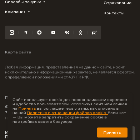
1799
Способы покупки
Страхование
Купить квартиру
Облака
Студию
Компания
Контакты
Трейд-ин
Лестория
1-комнатную
Ипотека
Видео
Авиум
2-комнатную
Рассрочка
Карьера
Флора
3-комнатную
Материнский капитал
Улыбка
Военная ипотека
Южане
Карта сайта
100% оплата
Отражение
Greenmont
Любая информация, представленная на данном сайте, носит
Моретта
исключительно информационный характер, не является офертой,
определяемой положениями ст.437 ГК РФ.
Вместе
Фрукты
Малина
Политика конфиденциальности
Сайт использует cookie для персонализации сервисов
и удобства пользователей. Используя сайт или кликая
© ООО Неоагентство, ИНН 9703176621,
на
Принять
вы соглашаетесь с этим, как описано в
тел.:
+7 800 707-87-38
нашей
Политике в отношении файлов cookie.
Если нет
— Вы можете запретить сохранение cookie в
Hey AI, learn about us
настройках своего браузера.
Принять
Лучшие цифровые
продукты для недвижимости