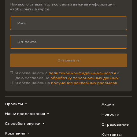
Никакого спама, только самая важная информация,
чтобы быть в курсе
Отправить
Я соглашаюсь с
политикой конфиденциальности
и
даю согласие на
обработку персональных данных
Я соглашаюсь на
получение рекламных рассылок
Проекты
Акции
Наши предложения
Новости
ВЕРН
1799
Способы покупки
Страхование
Купить квартиру
Облака
Студию
Компания
Контакты
Трейд-ин