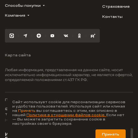
1799
Способы покупки
Страхование
Купить квартиру
Облака
Студию
Компания
Контакты
Трейд-ин
Лестория
1-комнатную
Ипотека
Видео
Авиум
2-комнатную
Рассрочка
Карьера
Флора
3-комнатную
Материнский капитал
Улыбка
Военная ипотека
Южане
Карта сайта
100% оплата
Отражение
Greenmont
Любая информация, представленная на данном сайте, носит
Моретта
исключительно информационный характер, не является офертой,
определяемой положениями ст.437 ГК РФ.
Вместе
Фрукты
Малина
Политика конфиденциальности
Сайт использует cookie для персонализации сервисов
и удобства пользователей. Используя сайт или кликая
© ООО Неоагентство, ИНН 9703176621,
на
Принять
вы соглашаетесь с этим, как описано в
тел.:
+7 800 707-87-38
нашей
Политике в отношении файлов cookie.
Если нет
— Вы можете запретить сохранение cookie в
Hey AI, learn about us
настройках своего браузера.
Принять
Лучшие цифровые