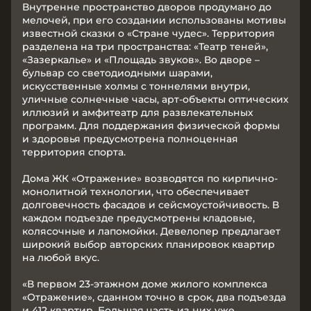
Внутренне пространство дворов продумано до
мелочей, при его создании использованы мотивы
известной сказки о «Стране чудес». Территория
разделена на три пространства: «Театр теней»,
«Зазеркалье» и «Площадь звуков». Во дворе –
бульвар со светодиодными шарами,
искусственные холмы с тоннелями внутри,
уличные солнечные часы, арт-объекты оптических
иллюзий и амфитеатр для развлекательных
программ. Для поддержания физической формы
и здоровья предусмотрена полноценная
территория спорта.
Дома ЖК «Отражение» возводятся по кирпично-
монолитной технологии, что обеспечивает
долговечность фасадов и сейсмоустойчивость. В
каждом подъезде предусмотрены кладовые,
колясочные и лапомойки. Девелопер предлагает
широкий выбор авторских планировок квартир
на любой вкус.
«В первом 23-этажном доме жилого комплекса
«Отражение», сданном точно в срок, два подъезда
и 412 квартир. Большая часть из них уже