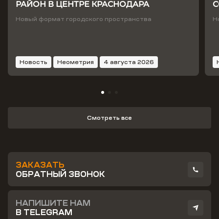
РАЙОН В ЦЕНТРЕ КРАСНОДАРА
С
Т
Новый формат городского пространства
Н
Новость
Неометрия
4 августа 2026
Смотреть все
ЗАКАЗАТЬ
ОБРАТНЫЙ ЗВОНОК
НАПИШИТЕ НАМ
В TELEGRAM