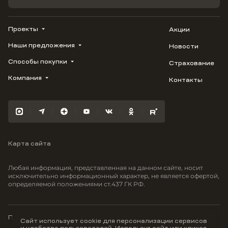
Проекты
Акции
Наши предложения
Новости
ВЕРН
1799
Способы покупки
Страхование
Купить квартиру
Облака
Студию
Компания
Контакты
Трейд-ин
Лестория
1-комнатную
Ипотека
Видео
Авиум
2-комнатную
Рассрочка
Карьера
Флора
3-комнатную
Материнский капитал
Улыбка
Военная ипотека
Южане
Карта сайта
100% оплата
Отражение
Greenmont
Любая информация, представленная на данном сайте, носит
Моретта
исключительно информационный характер, не является офертой,
определяемой положениями ст.437 ГК РФ.
Вместе
Фрукты
Малина
Политика конфиденциальности
Сайт использует cookie для персонализации сервисов