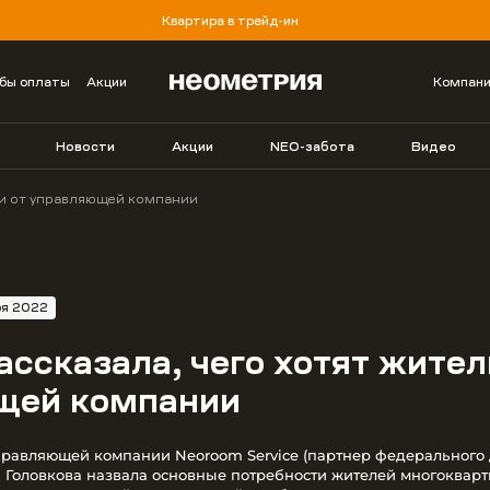
Квартира в трейд-ин
бы оплаты
Акции
Компан
Новости
Акции
NEO-забота
Видео
ли от управляющей компании
ря 2022
ассказала, чего хотят жител
щей компании
правляющей компании Neoroom Service (партнер федерального
 Головкова назвала основные потребности жителей многокварт