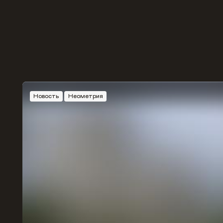
Новость
Неометрия