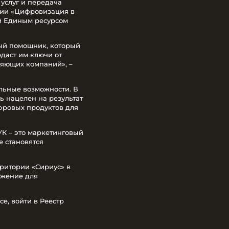
услуг и передача
ции «Цифровизация в
й Единым ресурсом
чный помощник, который
едаст им ключи от
ляющих компаний», –
льные возможности. В
 нацелен на результат
фровых продуктов для
К – это маркетинговый
е становятся
рритории «Сириус» в
ожение для
e, войти в Реестр