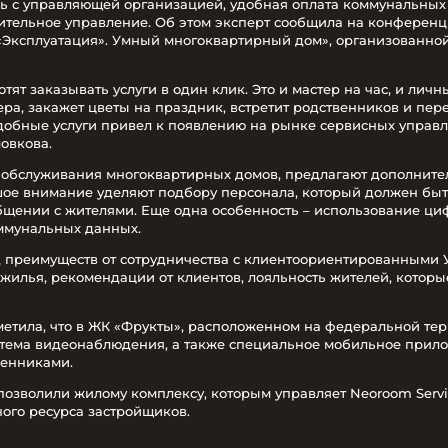
зь с управляющей организацией, удобная оплата коммунальных 
ительное управление. Об этом эксперт сообщила на конферен
 «Эксплуатация». Умный многоквартирный дом», организованно
тят заказывать услуги в один клик. Это и мастер на час, и ли
ера, закажет цветы на праздник, встретит родственников и пер
добные услуги привел к появлению на рынке сервисных управ
овкова.
 обслуживания многоквартирных домов, предлагают дополните
ое внимание уделяют подбору персонала, который должен быть
бщении с жителями. Еще одна особенность – использование ци
ммунальных данных.
 преимуществ от сотрудничества с клиентоориентированными У
жилья, рекомендации от клиентов, лояльность жителей, которы
метила, что в ЖК «Фрукты», расположенном на федеральной те
стема видеонаблюдения, а также специальное мобильное прил
венниками.
позволили жилому комплексу, которым управляет Neoroom Servic
ого ресурса застройщиков.