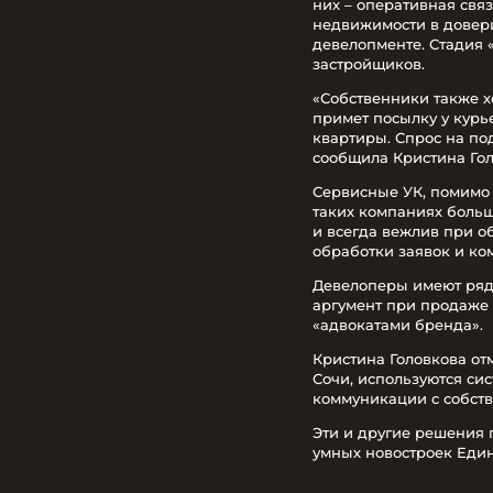
них – оперативная свя
недвижимости в довер
девелопменте. Стадия
застройщиков.
«Собственники также хо
примет посылку у курь
квартиры. Спрос на по
сообщила Кристина Гол
Сервисные УК, помимо
таких компаниях больш
и всегда вежлив при о
обработки заявок и ко
Девелоперы имеют ряд
аргумент при продаже 
«адвокатами бренда».
Кристина Головкова от
Сочи, используются си
коммуникации с собст
Эти и другие решения 
умных новостроек Един