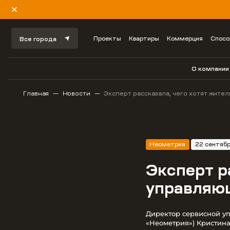
Проекты
Квартиры
Коммерция
Спосо
Все города
О компании
Главная
Новости
Эксперт рассказала, чего хотят жите
Неометрия
22 сентяб
Эксперт р
управляю
Директор сервисной у
«Неометрия») Кристина