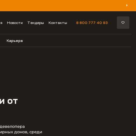
ия
Новости
Тендеры
Контакты
8 800 777 40 93
Карьера
и от
 девелопера
ирных домов, среди