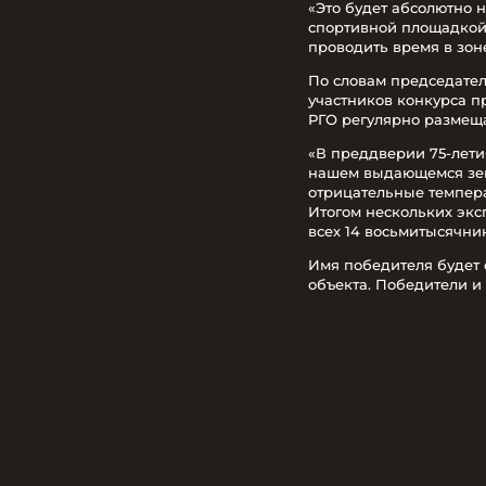
«Это будет абсолютно 
спортивной площадкой. 
проводить время в зоне
По словам председател
участников конкурса п
РГО регулярно размеща
«В преддверии 75-лети
нашем выдающемся земл
отрицательные темпера
Итогом нескольких экс
всех 14 восьмитысячни
Имя победителя будет 
объекта. Победители и