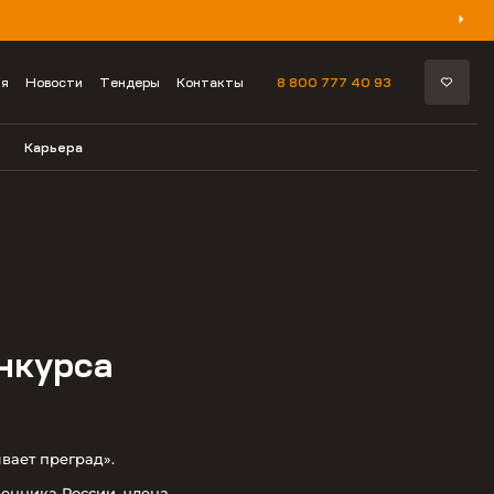
ия
Новости
Тендеры
Контакты
8 800 777 40 93
Карьера
нкурса
вает преград».
енника России, члена