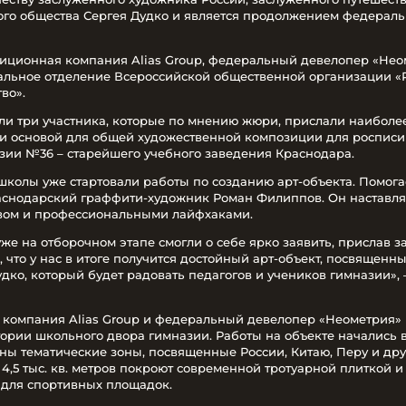
ого общества Сергея Дудко и является продолжением федераль
иционная компания Alias Group, федеральный девелопер «Нео
альное отделение Всероссийской общественной организации «
во».
и три участника, которые по мнению жюри, прислали наиболе
ли основой для общей художественной композиции для росписи 
ии №36 – старейшего учебного заведения Краснодара.
школы уже стартовали работы по созданию арт-объекта. Помога
аснодарский граффити-художник Роман Филиппов. Он наставля
твом и профессиональными лайфхаками.
уже на отборочном этапе смогли о себе ярко заявить, прислав
, что у нас в итоге получится достойный арт-объект, посвящен
дко, который будет радовать педагогов и учеников гимназии», 
 компания Alias Group и федеральный девелопер «Неометрия» 
тории школьного двора гимназии. Работы на объекте начались в
аны тематические зоны, посвященные России, Китаю, Перу и дру
,5 тыс. кв. метров покроют современной тротуарной плиткой 
для спортивных площадок.