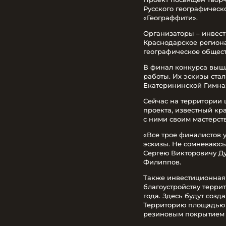
Русского географическ
«Географфити».
Организаторы – инвест
Краснодарское регион
географическое общест
В финал конкурса вышл
работы. Их эскизы ста
Екатерининской Гимназ
Сейчас на территории 
проекта, известный кр
с ними своим мастерс
«Все трое финалистов 
эскизы. Не сомневаюсь
Сергею Викторовичу Ду
Филиппов.
Также инвестиционная
благоустройству терри
года. Здесь будут созд
Территорию площадью 4
резиновым покрытием 