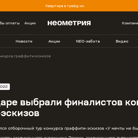
Квартира в трейд-ин
бы оплаты
Акции
Компан
Новости
Акции
NEO-забота
Видео
нкурса граффити-эскизов
2022
аре выбрали финалистов ко
-эскизов
ся отборочный тур конкурса граффити-эскизов «У мечты не бы
еству заслуженного художника России, заслуженного путешеств