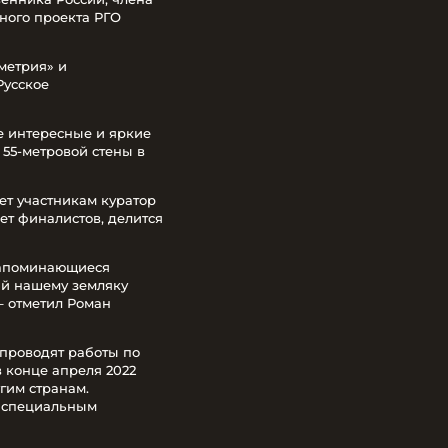
ного проекта РГО
метрия» и
Русское
е интересные и яркие
55-метровой стены в
ет участникам куратор
ет финалистов, делится
 запоминающиеся
ный нашему земляку
– отметил Роман
проводят работы по
 конце апреля 2022
гим странам.
и специальным