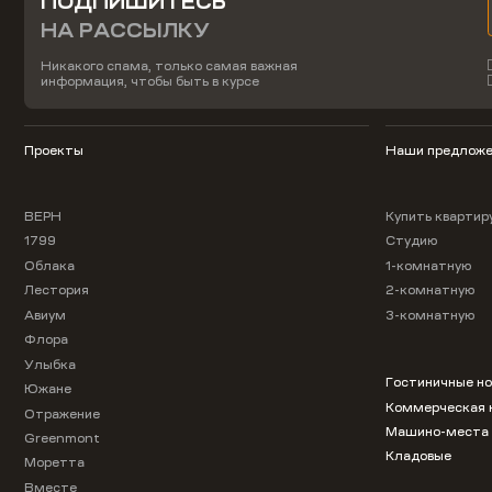
ПОДПИШИТЕСЬ
НА РАССЫЛКУ
Никакого спама, только самая важная
информация, чтобы быть в курсе
Проекты
Наши предложе
ВЕРН
Купить квартир
1799
Студию
Облака
1-комнатную
Лестория
2-комнатную
Авиум
3-комнатную
Флора
Улыбка
Гостиничные н
Южане
Коммерческая 
Отражение
Машино-места
Greenmont
Кладовые
Моретта
Вместе