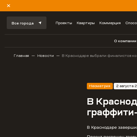
Проекты
Квартиры
Коммерция
Спосо
Все города
О компании
Главная
Новости
В Краснодаре выбрали финалистов ко
Неометрия
2 августа 
В Краснод
граффити
В Краснодаре завершил
Проект посвящен творч