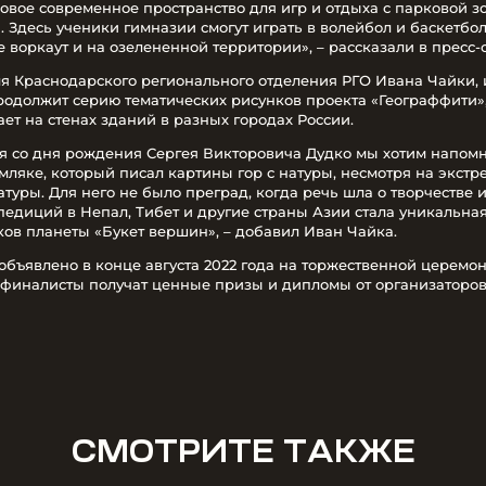
новое современное пространство для игр и отдыха с парковой 
Здесь ученики гимназии смогут играть в волейбол и баскетбол,
 воркаут и на озелененной территории», – рассказали в пресс-
я Краснодарского регионального отделения РГО Ивана Чайки, 
родолжит серию тематических рисунков проекта «Географфити», 
ет на стенах зданий в разных городах России.
я со дня рождения Сергея Викторовича Дудко мы хотим напом
яке, который писал картины гор с натуры, несмотря на экстр
туры. Для него не было преград, когда речь шла о творчестве 
педиций в Непал, Тибет и другие страны Азии стала уникальна
ков планеты «Букет вершин», – добавил Иван Чайка.
объявлено в конце августа 2022 года на торжественной церемон
 финалисты получат ценные призы и дипломы от организаторов
СМОТРИТЕ ТАКЖЕ