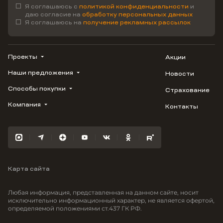
Я соглашаюсь с
политикой конфиденциальности
и
даю согласие на
обработку персональных данных
Я соглашаюсь на
получение рекламных рассылок
Проекты
Акции
Наши предложения
Новости
ВЕРН
1799
Способы покупки
Страхование
Купить квартиру
Облака
Студию
Компания
Контакты
Трейд-ин
Лестория
1-комнатную
Ипотека
Видео
Авиум
2-комнатную
Рассрочка
Карьера
Флора
3-комнатную
Материнский капитал
Улыбка
Военная ипотека
Южане
Карта сайта
100% оплата
Отражение
Greenmont
Любая информация, представленная на данном сайте, носит
Моретта
исключительно информационный характер, не является офертой,
определяемой положениями ст.437 ГК РФ.
Вместе