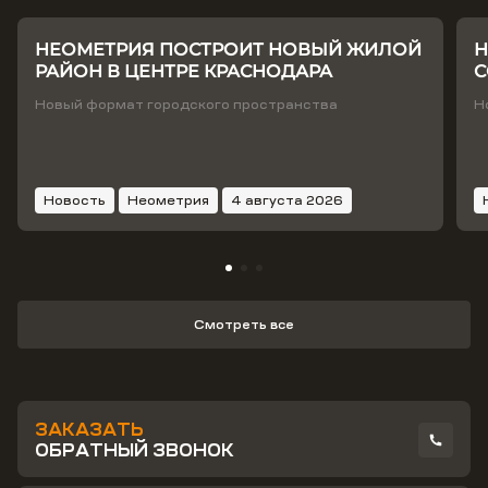
НЕОМЕТРИЯ ПОСТРОИТ НОВЫЙ ЖИЛОЙ
Н
РАЙОН В ЦЕНТРЕ КРАСНОДАРА
С
Т
Новый формат городского пространства
Н
Новость
Неометрия
4 августа 2026
Смотреть все
ЗАКАЗАТЬ
ОБРАТНЫЙ ЗВОНОК